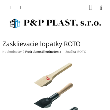
Prejsť
NÁKU
na
obsah
KOŠÍK
Zasklievacie lopatky ROTO
Priemerné
Neohodnotené
Podrobnosti hodnotenia
Značka:
ROTO
hodnotenie
produktu
je
0,0
z
5
hviezdičiek.