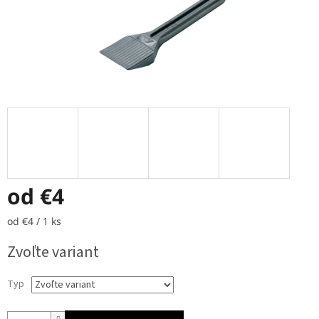
od
€4
Jednotková
od €4 / 1 ks
cena:
Zvoľte variant
Typ