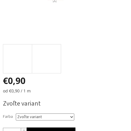
€0,90
Jednotková
od €0,90 / 1 m
cena:
Zvoľte variant
Farba