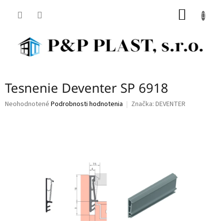
Prejsť
NÁKU
na
obsah
KOŠÍK
Tesnenie Deventer SP 6918
Priemerné
Neohodnotené
Podrobnosti hodnotenia
Značka:
DEVENTER
hodnotenie
produktu
je
0,0
z
5
hviezdičiek.