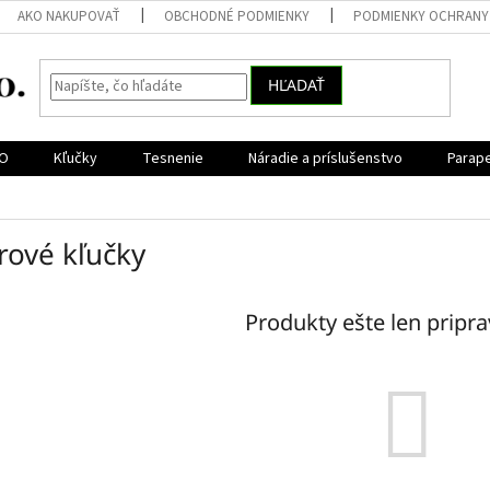
AKO NAKUPOVAŤ
OBCHODNÉ PODMIENKY
PODMIENKY OCHRANY
HĽADAŤ
CO
Kľučky
Tesnenie
Náradie a príslušenstvo
Parap
rové kľučky
Produkty ešte len pripr