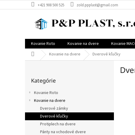
Prejsť
+421 908 500 525
zold.ppplast@gmail.com
na
obsah
Kovanie Roto
Kovanie na dvere
Kovanie MA
Domov
Kovanie na dvere
Dverové kľučky
B
Dve
o
Preskočiť
č
Kategórie
kategórie
n
ý
Kovanie Roto
p
Kovanie na dvere
a
Dverové zámky
n
e
Dverové kľučky
l
Protiplech na dvere
Pánty na vchodové dvere