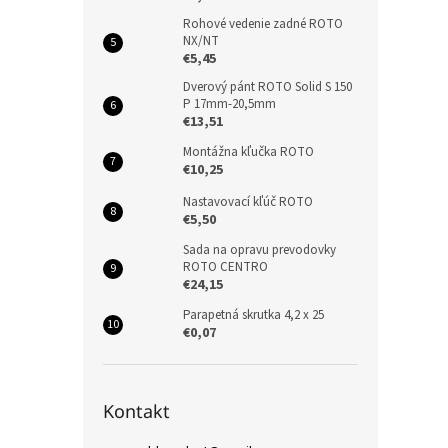
Rohové vedenie zadné ROTO
NX/NT
€5,45
Dverový pánt ROTO Solid S 150
P 17mm-20,5mm
€13,51
Montážna kľučka ROTO
€10,25
Nastavovací kľúč ROTO
€5,50
Sada na opravu prevodovky
ROTO CENTRO
€24,15
Parapetná skrutka 4,2 x 25
€0,07
Kontakt