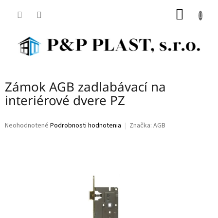
Prejsť
NÁKU
na
obsah
KOŠÍK
Zámok AGB zadlabávací na
interiérové dvere PZ
Priemerné
Neohodnotené
Podrobnosti hodnotenia
Značka:
AGB
hodnotenie
produktu
je
0,0
z
5
hviezdičiek.