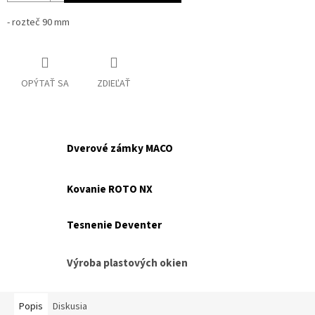
- rozteč 90 mm
OPÝTAŤ SA
ZDIEĽAŤ
Dverové zámky MACO
Kovanie ROTO NX
Tesnenie Deventer
Výroba plastových okien
Popis
Diskusia