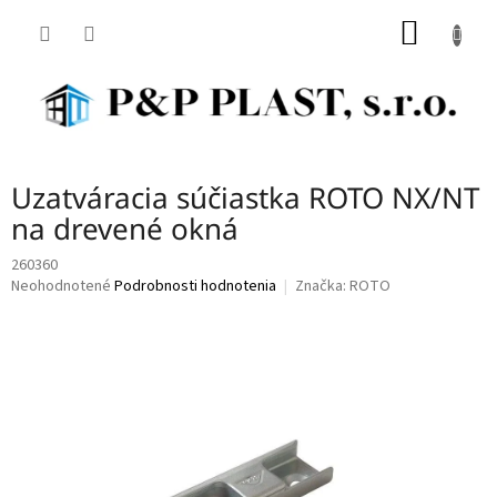
Prejsť
NÁKU
na
obsah
KOŠÍK
Uzatváracia súčiastka ROTO NX/NT
na drevené okná
260360
Priemerné
Neohodnotené
Podrobnosti hodnotenia
Značka:
ROTO
hodnotenie
produktu
je
0,0
z
5
hviezdičiek.