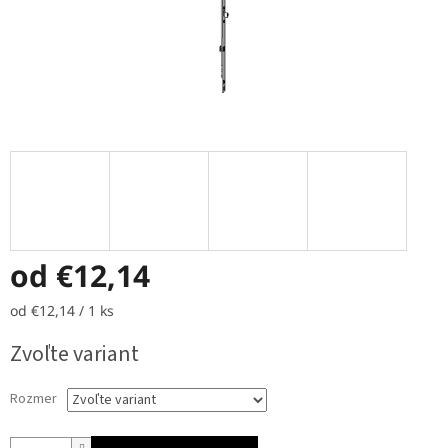
od
€12,14
Jednotková
od €12,14 / 1 ks
cena:
Zvoľte variant
Rozmer