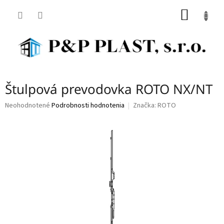
Prejsť
NÁKU
na
obsah
KOŠÍK
Štulpová prevodovka ROTO NX/NT
Priemerné
Neohodnotené
Podrobnosti hodnotenia
Značka:
ROTO
hodnotenie
produktu
je
0,0
z
5
hviezdičiek.