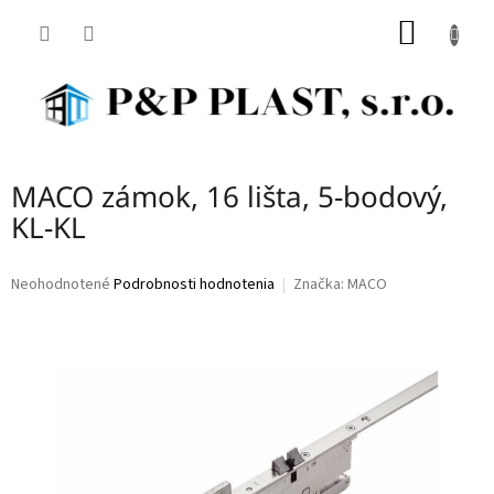
Prejsť
NÁKU
na
obsah
KOŠÍK
MACO zámok, 16 lišta, 5-bodový,
KL-KL
Priemerné
Neohodnotené
Podrobnosti hodnotenia
Značka:
MACO
hodnotenie
produktu
je
0,0
z
5
hviezdičiek.