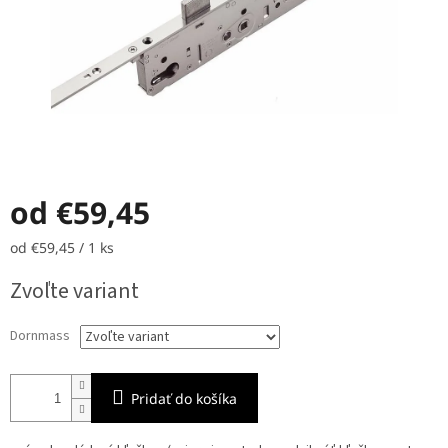
od
€59,45
Jednotková
od €59,45 / 1 ks
cena:
Zvoľte variant
Dornmass
Pridať do košíka