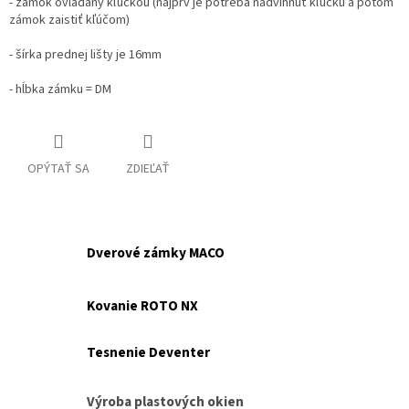
- zámok ovládaný kľučkou (najprv je potreba nadvihnúť kľučku a potom
zámok zaistiť kľúčom)
- šírka prednej lišty je 16mm
- hĺbka zámku = DM
OPÝTAŤ SA
ZDIEĽAŤ
Dverové zámky MACO
Kovanie ROTO NX
Tesnenie Deventer
Výroba plastových okien