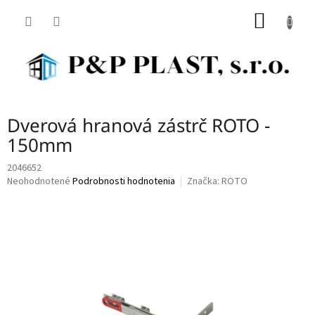
Prejsť
NÁKU
na
obsah
KOŠÍK
Dverová hranová zástrč ROTO -
150mm
2046652
Priemerné
Neohodnotené
Podrobnosti hodnotenia
Značka:
ROTO
hodnotenie
produktu
je
0,0
z
5
hviezdičiek.