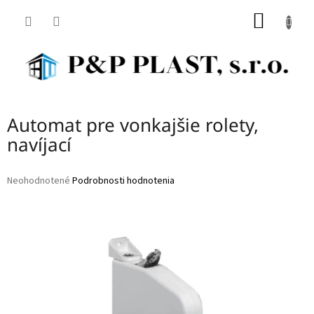
Prejsť
NÁKU
na
obsah
KOŠÍK
Automat pre vonkajšie rolety,
navíjací
Priemerné
Neohodnotené
Podrobnosti hodnotenia
hodnotenie
produktu
je
0,0
z
5
hviezdičiek.