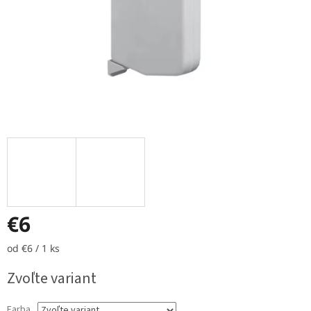
€6
Jednotková
od €6 / 1 ks
cena:
Zvoľte variant
Farba